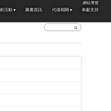
:::
網站導覽
術活動
圖書資訊
代禱相關
奉獻支持