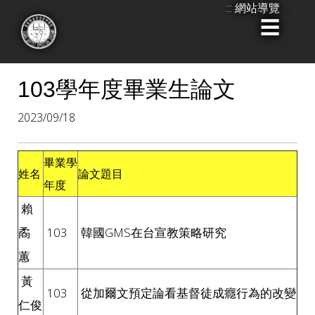
:::
網站導覽
跳
到
:::
主
要
103學年度畢業生論文
內
2023/09/18
容
畢業學
姓名
論文題目
年度
賴
矞
103
韓國GMS在台宣教策略研究
蕙
黃
103
從加爾文預定論看基督徒成癮行為的改變
仁俊