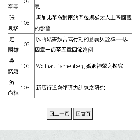
103
亭亭
思
張
馬加比革命對兩約間後期猶太人上帝國觀
103
袁瑗
的影響
趙
以西結書預言式行動的意義與詮釋──以
103
國雄
四章一節至五章四節為例
吳
103
Wolfhart Pannenberg 婚姻神學之探究
諾婕
游
103
新店行道會領導力訓練之研究
尚桓