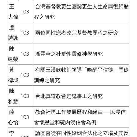
王
台灣基督教更生團契更生人生命與復歸歷
103
大偉
程之研究
盧
103
兩位同性戀者改宗基督教歷程之研究
詩詠
陳
103
潘霍華之社群性靈修神學研究
建榮
黃
有關玉漢欽牧師領導「喚醒平信徒」門徒
103
德城
訓練之研究
陳
103
台北真道教會趕鬼事工之研究
雅慧
薛
教會社區工作發展歷程和緣由──以浸信
103
心怡
會懷恩堂和碇內浸信會為例
李
論基督徒在同性婚姻合法化之立場及其反