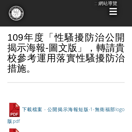
:::
網站導覽
跳
到
:::
主
要
109年度「性騷擾防治公開
內
揭示海報-圖文版」，轉請貴
容
校參考運用落實性騷擾防治
措施。
下載檔案 - 公開揭示海報短版-1-無衛福部logo
版.pdf