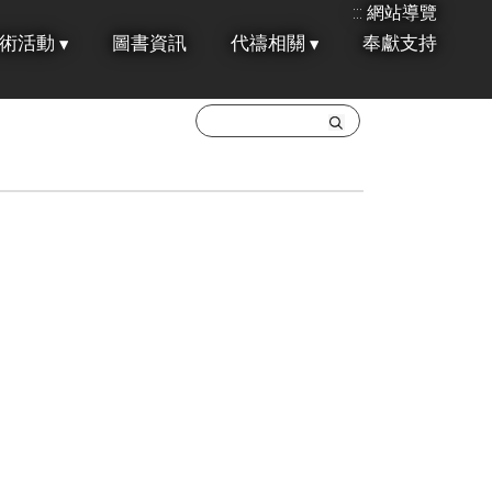
:::
網站導覽
術活動
圖書資訊
代禱相關
奉獻支持