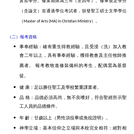
實習學分。修業期限為三年（至四年）。修畢規定學分
（含論文）並通過學位考試者，頒發聖工碩士文學學位
（Master of Arts (MA) in Christian Ministry）。
（二）報考資格
事奉經驗：確有重生得救經驗，且受浸（洗）加入教
會二年以上，具有事奉經驗，獲得教會及主任牧師推
薦者。 報考教牧進修裝備科的考生，配偶需為基督
徒。
健 康：足以勝任聖工及學校繁重課業者。
品 格：品德必須高尚，無不良嗜好，符合聖經所示聖
工人員的品德條件。
年 齡：廿歲以上（男性須役畢或免役證明）。
神學立場：基本信仰之立場與本校完全相符：絕對相