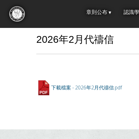
跳
章則公布
認識
到
:::
主
要
2026年2月代禱信
內
容
下載檔案 - 2026年2月代禱信.pdf