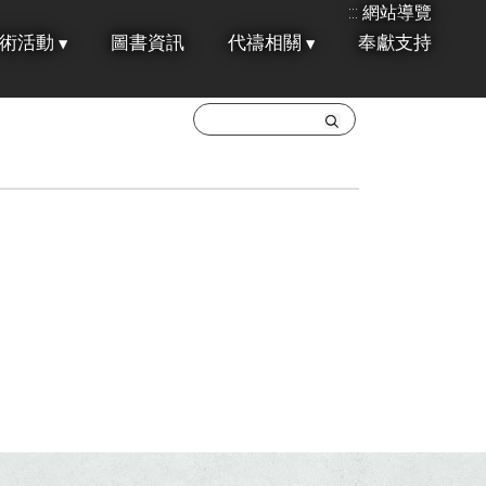
:::
網站導覽
術活動
圖書資訊
代禱相關
奉獻支持