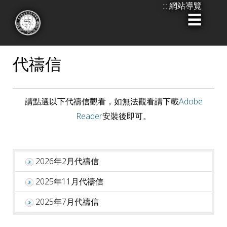
:::
網站導覽
跳
到
:::
主
要
代禱信
內
容
請點選以下代禱信觀看，如無法觀看請下載
Adobe
Reader
安裝後即可。
2026年2月代禱信
2025年11月代禱信
2025年7月代禱信