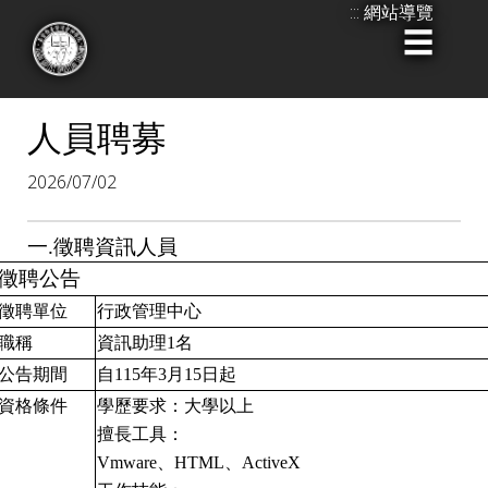
:::
網站導覽
跳
到
:::
主
要
人員聘募
內
2026/07/02
容
一.徵聘資訊人員
徵聘公告
徵聘單位
行政管理中心
職稱
資訊助理1名
公告期間
自115年3月15日起
資格條件
學歷要求：大學以上
擅長工具：
Vmware
、HTML、ActiveX