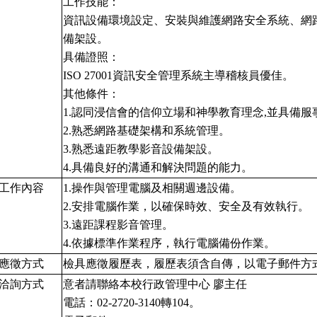
工作技能：
資訊設備環境設定、安裝與維護網路安全系統、網
備架設。
具備證照：
ISO 27001
資訊安全管理系統主導稽核員優佳。
其他條件：
1.
認同浸信會的信仰立場和神學教育理念,並具備服
2.
熟悉網路基礎架構和系統管理。
3.
熟悉遠距教學影音設備架設。
4.
具備良好的溝通和解決問題的能力。
工作內容
1.
操作與管理電腦及相關週邊設備。
2.
安排電腦作業，以確保時效、安全及有效執行。
3.
遠距課程影音管理。
4.
依據標準作業程序，執行電腦備份作業。
應徵方式
檢具應徵履歷表，履歷表須含自傳，以電子郵件方
洽詢方式
意者請聯絡本校行政管理中心 廖主任
電話：02-2720-3140轉104。