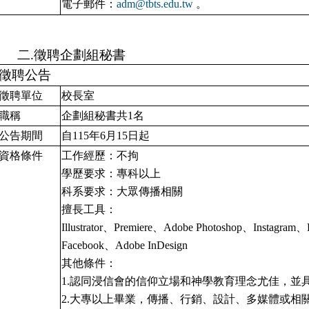
電子郵件：
adm@tbts.edu.tw
。
二.徵聘企劃組秘書
徵聘公告
徵聘單位
校長室
職稱
企劃組秘書共1名
公告期間
自115年6月15日起
資格條件
工作經歷：不拘
學歷要求：專科以上
科系要求：大眾傳播相關
擅長工具：
Illustrator
、Premiere、Adobe Photoshop、Instagr
Facebook、Adobe InDesign
其他條件：
1.
認同浸信會的信仰立場和神學教育理念尤佳，並
2.
大專以上畢業，傳播、行銷、設計、多媒體或相