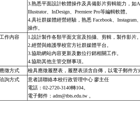
3.
熟悉平面設計軟體操作及具備影片剪輯能力，如Adobe 
Illustrator、InDesign、Premiere Pro等編輯軟體。
4.
具社群媒體經營經驗，熟悉 Facebook、Instagram、
操作。
工作內容
1.
設計製作各類平面文宣及拍攝、剪輯，製作影片
2.
經營與維護學校官方社群媒體平台。
3.
協助網站內容更新及數位行銷相關工作。
4.
協助其他主管交辦事項。
應徵方式
檢具應徵履歷表，履歷表須含自傳，以電子郵件方
洽詢方式
意者請聯絡本校行政管理中心 廖主任
電話：02-2720-3140轉104。
電子郵件：
adm@tbts.edu.tw
。