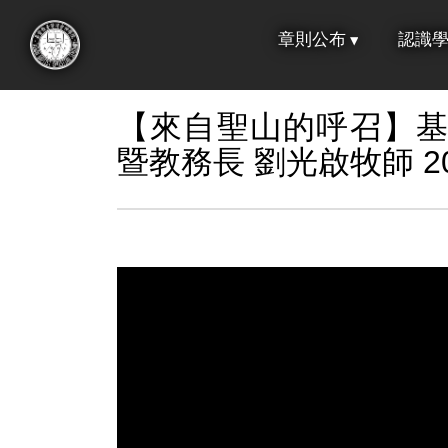
跳
章則公布
認識
到
:::
主
要
【來自聖山的呼召】
內
暨教務長 劉光啟牧師 202
容