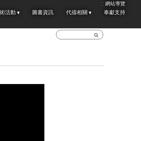
:::
網站導覽
術活動
圖書資訊
代禱相關
奉獻支持