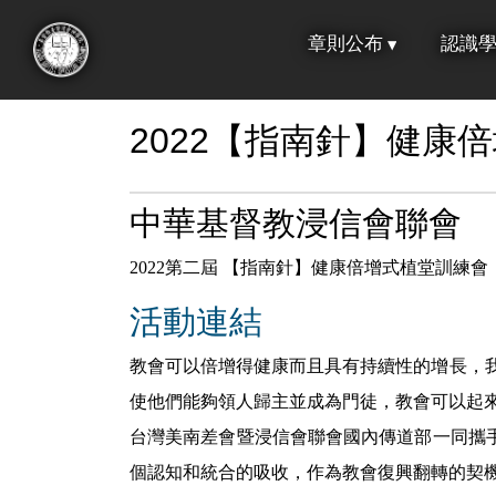
跳
章則公布
認識
到
:::
主
要
2022【指南針】健康
內
容
中華基督教浸信會聯會
2022第二屆 【指南針】健康倍增式植堂訓練會
活動連結
教會可以倍增得健康而且具有持續性的增長，
使他們能夠領人歸主並成為門徒，教會可以起
台灣美南差會暨浸信會聯會國內傳道部一同攜
個認知和統合的吸收，作為教會復興翻轉的契