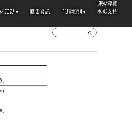
:::
網站導覽
術活動
圖書資訊
代禱相關
奉獻支持
位。
w）
佳。