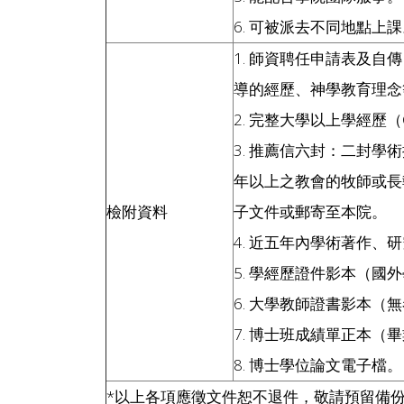
6. 可被派去不同地點上
1. 師資聘任申請表及
導的經歷、神學教育理念
2. 完整大學以上學經歷（Curr
3. 推薦信六封：二封
年以上之教會的牧師或長
檢附資料
子文件或郵寄至本院。
4. 近五年內學術著作、
5. 學經歷證件影本（國
6. 大學教師證書影本（
7. 博士班成績單正本（
8. 博士學位論文電子檔。
*以上各項應徵文件恕不退件，敬請預留備