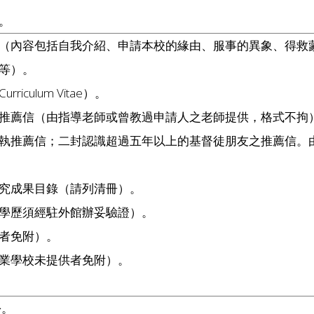
課。
自傳（內容包括自我介紹、申請本校的緣由、服事的異象、得救
等）。
iculum Vitae）。
學術推薦信（由指導老師或曾教過申請人之老師提供，格式不拘
執推薦信；二封認識超過五年以上的基督徒朋友之推薦信。
研究成果目錄（請列清冊）。
外學歷須經駐外館辦妥驗證）。
無者免附）。
畢業學校未提供者免附）。
份。