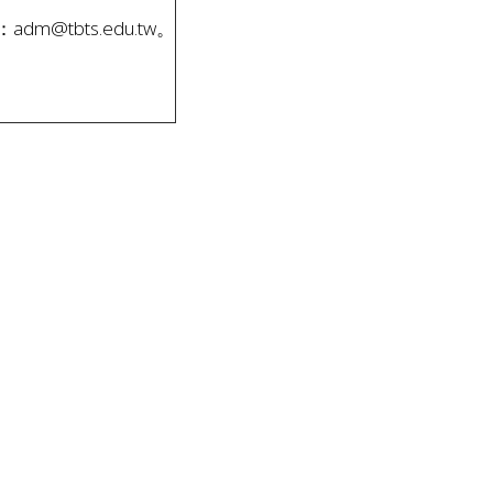
tbts.edu.tw。