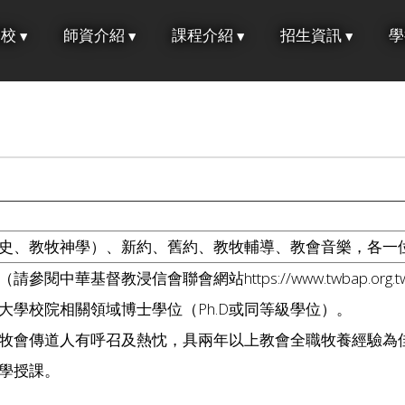
學校
師資介紹
課程介紹
招生資訊
學
史、教牧神學）、新約、舊約、教牧輔導、教會音樂，各一
參閱中華基督教浸信會聯會網站https://www.twbap.org.t
外大學校院相關領域博士學位（Ph.D或同等級學位）。
培育牧會傳道人有呼召及熱忱，具兩年以上教會全職牧養經驗為
教學授課。