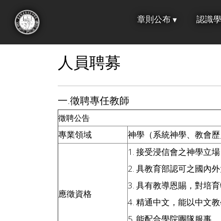
跳
章則公布
認識
到
:::
主
要
人員聘募
內
容
一.徵聘專任教師
徵聘公告
專業領域
神學（系統神學、教會歷
1. 接受浸信會之神學立場（請
2. 具教育部認可之國內
3. 具有教導恩賜，對
應徵資格
4. 精通中文，能以中文
5. 能配合學院團隊服事。