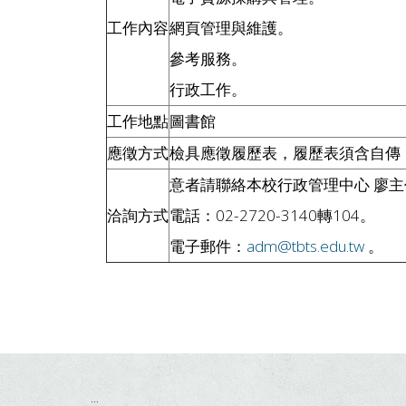
工作內容
網頁管理與維護。
參考服務。
行政工作。
工作地點
圖書館
應徵方式
檢具應徵履歷表，履歷表須含自傳
意者請聯絡本校行政管理中心 廖主
洽詢方式
電話：02-2720-3140轉104。
電子郵件：
adm@tbts.edu.tw
。
:::