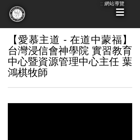
:::
網站導覽
跳
到
:::
主
要
【愛慕主道 - 在道中蒙福】
內
台灣浸信會神學院 實習教育
容
中心暨資源管理中心主任 葉
鴻棋牧師