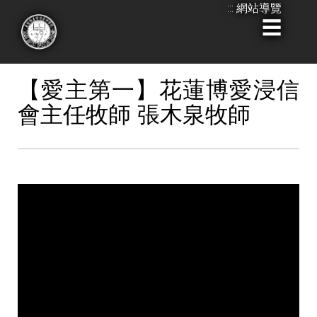
:::
網站導覽
跳
到
:::
主
要
【愛主第一】花蓮博愛浸信
內
會主任牧師 張木泉牧師
容