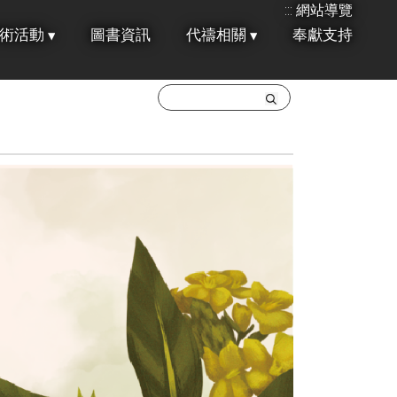
:::
網站導覽
術活動
圖書資訊
代禱相關
奉獻支持