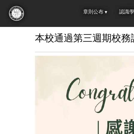
跳
章則公布
認識
到
:::
主
要
本校通過第三週期校務
內
容