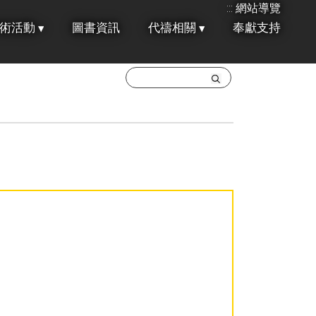
:::
網站導覽
術活動
圖書資訊
代禱相關
奉獻支持