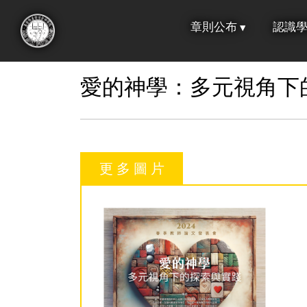
跳
章則公布
認識
到
:::
主
要
愛的神學：多元視角下
內
容
更 多 圖 片