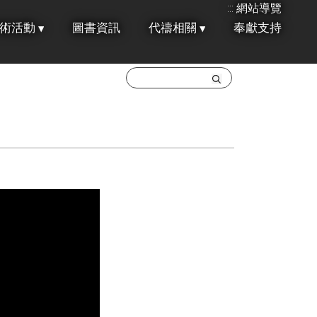
:::
網站導覽
術活動
圖書資訊
代禱相關
奉獻支持