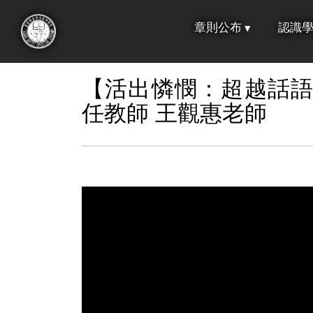
跳
章則公布
認識
到
:::
主
要
【活出憐憫：超越話
內
任教師 王觀惠老師
容