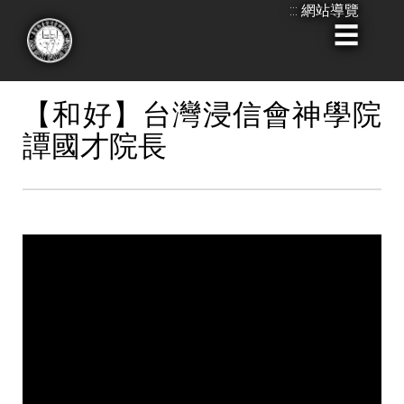
:::
網站導覽
跳
到
:::
主
要
【和好】台灣浸信會神學院
內
譚國才院長
容