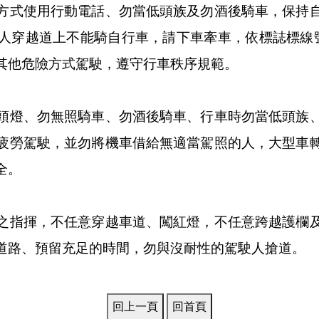
方式使用行動電話、勿當低頭族及勿酒後騎車，保持
人穿越道上不能騎自行車，請下車牽車，依標誌標線號
其他危險方式駕駛，遵守行車秩序規範。
頭燈、勿無照騎車、勿酒後騎車、行車時勿當低頭族
疲勞駕駛，並勿將機車借給無適當駕照的人，大型車
全。
之指揮，不任意穿越車道、闖紅燈，不任意跨越護欄
道路、預留充足的時間，勿與沒耐性的駕駛人搶道。