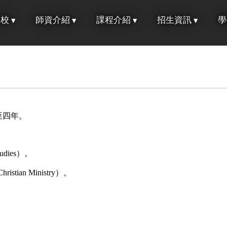
學校
師資介紹
課程介紹
招生資訊
學
至四年。
udies）。
istian Ministry）。