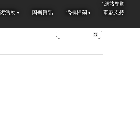
:::
網站導覽
術活動
圖書資訊
代禱相關
奉獻支持