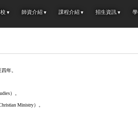
學校
師資介紹
課程介紹
招生資訊
學
至四年。
udies）。
istian Ministry）。