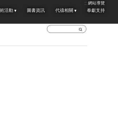
:::
網站導覽
術活動
圖書資訊
代禱相關
奉獻支持