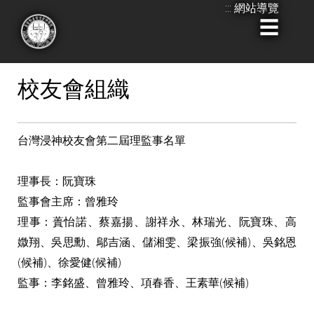
:::
網站導覽
跳
到
:::
主
要
校友會組織
內
容
台灣浸神校友會第二屆理監事名單
理事長：阮寶珠
監事會主席：曾雅玲
理事：蕢怡諾、蔡嘉揚、謝祥永、林瑞光、阮寶珠、高
媺翔、吳思勳、鄔吉涵、儲湘雯、梁振強(候補)、吳銘恩
(候補)、徐愛健(候補)
監事：李銘盛、曾雅玲、項春香、王素華(候補)