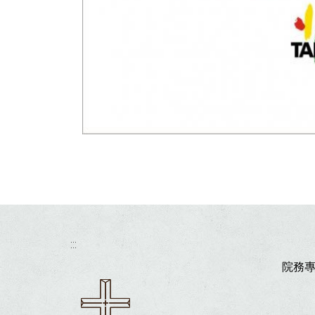
:::
院務