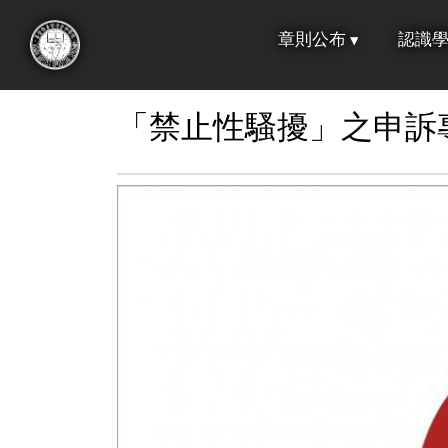
跳
章則公布
認識
到
:::
主
要
「禁止性騷擾」之申訴
內
容