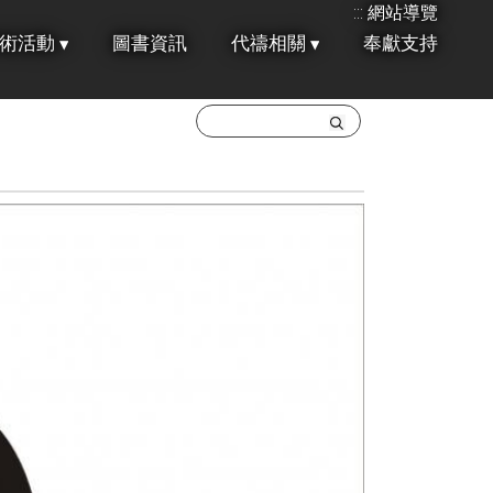
:::
網站導覽
術活動
圖書資訊
代禱相關
奉獻支持