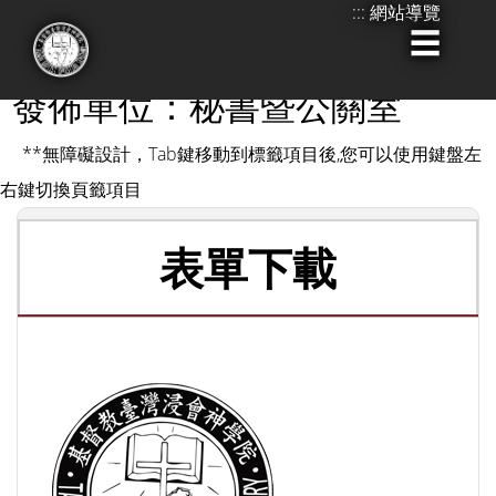
:::
網站導覽
跳
到
:::
主
發佈單位：秘書暨公關室
要
**無障礙設計，Tab鍵移動到標籤項目後,您可以使用鍵盤左
內
右鍵切換頁籤項目
容
表單下載