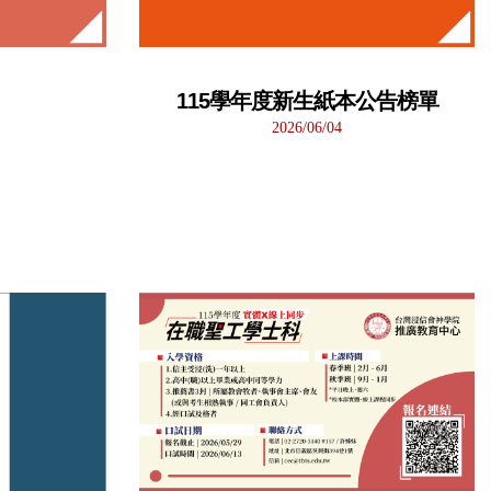
115學年度新生紙本公告榜單
2026/06/04