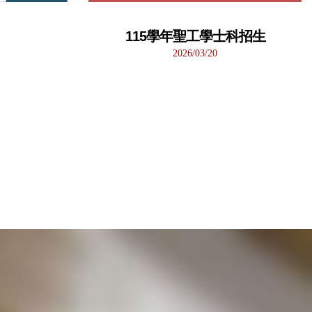
115學年聖工學士科招生
2026/03/20