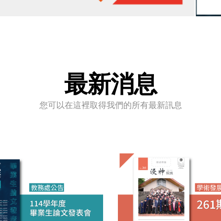
最新消息
您可以在這裡取得我們的所有最新訊息