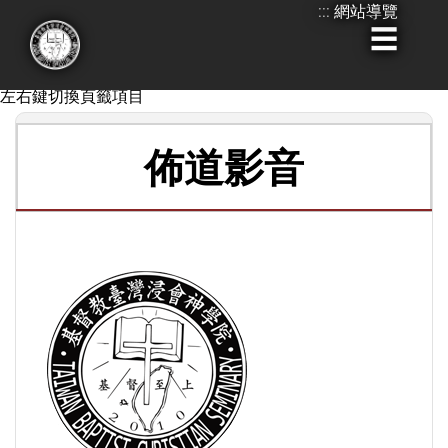
:::
網站導覽
跳
到
:::
**無障礙設計，Tab鍵移動到標籤項目後,您可以使用鍵盤
主
左右鍵切換頁籤項目
要
內
佈道影音
容