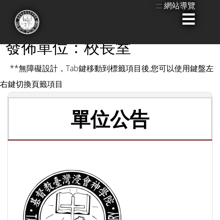
:::
網站導覽
跳
到
:::
主
發佈單位：校長室
要
**無障礙設計，Tab鍵移動到標籤項目後,您可以使用鍵盤左
內
右鍵切換頁籤項目
容
單位公告